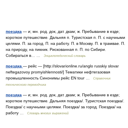
поездка
— и; мн. род. док, дат. дкам; ж. Пребывание в езде;
короткое путешествие. Дальняя п. Туристская п. П. с научными
целями. П. за город. П. на работу. П. в Москву. П. в трамвае. П.
на природу, на пикник. Рискованная п. П. по Сибири.
Собираться в… …
Энциклопедический словарь
поездка
— рейс — [http://slovarionline.ru/anglo russkiy slovar
neftegazovoy promyishlennosti/] Тематики нефтегазовая
промышленность Синонимы рейс EN tour …
Справочник
технического переводчика
поездка
— и; мн. род. док, дат. дкам; ж. Пребывание в езде;
короткое путешествие. Дальняя поездка/. Туристская поездка/.
Поездка/ с научными целями. Поездка/ за город. Поездка/ на
работу …
Словарь многих выражений