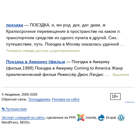
поездка
— ПОЕЗДКА, и, мн род. док, дат. дкам, ж
Краткосрочное перемещение в пространстве на каком л.
транспортном средстве из одного пункта в другой; Син.:
путешествие, путь. Поездка в Москву оказалась удачной …
Толковый словарь русских существительных
Поездка в Америку (фильм
— Поездка в Америку
(фильм,1988) Поездка в Америку Coming to America Жанр
приключенческий фильм Режиссёр Джон Лэндис …
Википедия
© Академик, 2000-2026
18+
Обратная связь:
Техподдержка
,
Реклама на сайте
👣 Путешествия
Экспорт словарей на сайты
, сделанные на PHP,
Joomla,
Drupal,
WordPress, MODx.