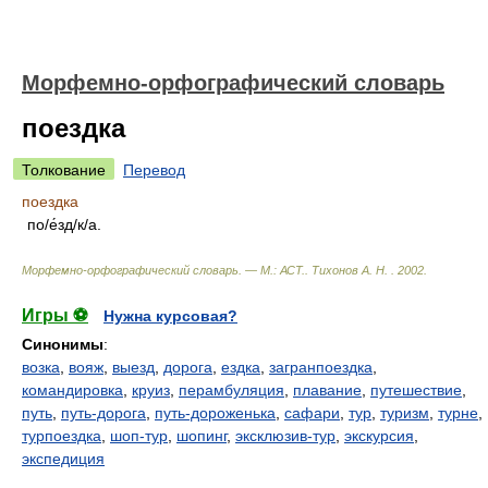
Морфемно-орфографический словарь
поездка
Толкование
Перевод
поездка
по/е́зд/к/а.
Морфемно-орфографический словарь. — М.: АСТ.
.
Тихонов А. Н.
.
2002
.
Игры ⚽
Нужна курсовая?
Синонимы
:
возка
,
вояж
,
выезд
,
дорога
,
ездка
,
загранпоездка
,
командировка
,
круиз
,
перамбуляция
,
плавание
,
путешествие
,
путь
,
путь-дорога
,
путь-дороженька
,
сафари
,
тур
,
туризм
,
турне
,
турпоездка
,
шоп-тур
,
шопинг
,
эксклюзив-тур
,
экскурсия
,
экспедиция