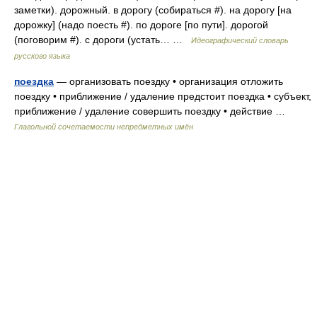
заметки). дорожный. в дорогу (собираться #). на дорогу [на
дорожку] (надо поесть #). по дороге [по пути]. дорогой
(поговорим #). с дороги (устать… …
Идеографический словарь
русского языка
поездка
— организовать поездку • организация отложить
поездку • приближение / удаление предстоит поездка • субъект,
приближение / удаление совершить поездку • действие …
Глагольной сочетаемости непредметных имён